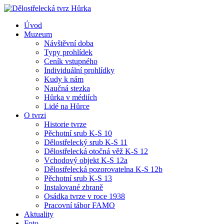
Úvod
Muzeum
Návštěvní doba
Typy prohlídek
Ceník vstupného
Individuální prohlídky
Kudy k nám
Naučná stezka
Hůrka v médiích
Lidé na Hůrce
O tvrzi
Historie tvrze
Pěchotní srub K-S 10
Dělostřelecký srub K-S 11
Dělostřelecká otočná věž K-S 12
Vchodový objekt K-S 12a
Dělostřelecká pozorovatelna K-S 12b
Pěchotní srub K-S 13
Instalované zbraně
Osádka tvrze v roce 1938
Pracovní tábor FAMO
Aktuality
Foto