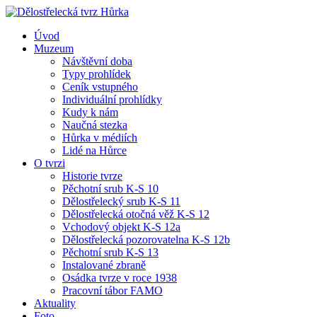
Úvod
Muzeum
Návštěvní doba
Typy prohlídek
Ceník vstupného
Individuální prohlídky
Kudy k nám
Naučná stezka
Hůrka v médiích
Lidé na Hůrce
O tvrzi
Historie tvrze
Pěchotní srub K-S 10
Dělostřelecký srub K-S 11
Dělostřelecká otočná věž K-S 12
Vchodový objekt K-S 12a
Dělostřelecká pozorovatelna K-S 12b
Pěchotní srub K-S 13
Instalované zbraně
Osádka tvrze v roce 1938
Pracovní tábor FAMO
Aktuality
Foto